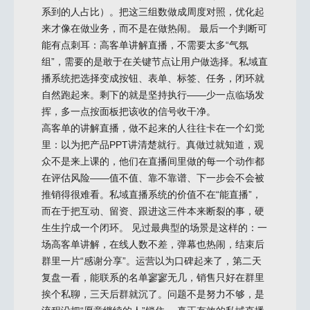
系到的人占比）。把这三组数做成周度对照，优化起
来才像在做业务，而不是在做热闹。 最后一个判断可
能有点刺耳：高客单讲解直播，不需要太多“气氛
组”，需要的是敢于在关键节点让用户做选择。私域直
播系统把选择变成按钮、表单、标签、任务，闭环就
自然跑起来。剩下的就是坚持执行——少一点临场发
挥，多一点按面板把该收的信号收干净。
高客单的讲解直播，做不起来的人往往卡在一个幻觉
里：以为把产品PPT讲清楚就行。真做过就知道，观
众不是来上课的，他们在直播间里做的每一个动作都
在评估风险——值不值、靠不靠谱、下一步会不会被
推销得很难看。私域直播系统的价值不在“能直播”，
而在于把互动、留资、跟进这三件本来断裂的事，硬
生生拧成一个闭环。 见过最典型的场景是这样的：一
场高客单讲解，在线人数不差，弹幕也热闹，结束后
群里一片“感谢分享”。运营以为口碑起来了，第二天
复盘一看，能联系的名单寥寥无几，销售只好在群里
挨个私聊，三天后群就沉了。问题不是努力不够，是