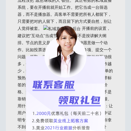
流程没把“愿意继续的人”锁住。 真正有效的私域直播
系统，要在开播前就开始工作。把它当成一台筛选
器，而不是播放器。高客单不需要把所有人都留下，
只需要把对的人留下，而且留下的方式要自然，别让
人觉得被套。
开播前的设置，
建议把“互动点”当成节点来排，而不是按讲解大纲
排。节点的意义是：观众在这一分钟愿意做一个动
作。比如投票选痛点、点选关心的服务项、提交一个
问题、领取一份清单。私域直播系统里能做的互动很
多，但不要贪，全场抓两到三个动作就够了，动作越
少，数据越干净。 预热也别搞成海报接龙。高客单的
预热最有用的是预约机制和提醒机制，尤其是能带标
签的预约。预约时让用户勾选一个选项：更关注价
格、效果、周期、对比，四选一就行。后面跟进不是
靠销售猜，而是系统里直接看到这类人应该被谁接、
用什么角度聊。 直播间里讲解节奏的核心判断是：让
用户在互动中暴露信息，而不是让主持人在输出中证
明专业。讲得越满，用户越安静，安静就意味着你拿
不到任何可跟进的线索。
互动设计