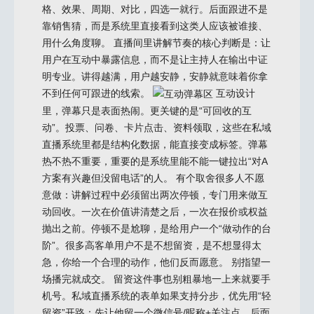
格、效果、周期、对比，四选一就行。后面跟进不是
靠销售猜，而是系统里直接看到这类人应该被谁接、
用什么角度聊。 直播间里讲解节奏的核心判断是：让
用户在互动中暴露信息，而不是让主持人在输出中证
明专业。讲得越满，用户越安静，安静就意味着你拿
不到任何可跟进的线索。
互动设计
里，弹幕只是表面热闹。更关键的是“可回收的互
动”。投票、问卷、卡片点击、资料领取，这些在私域
直播系统里都是结构化数据，能直接变成标签。弹幕
热不热不重要，重要的是系统里能不能一键拉出“对A
方案有兴趣但没留电话”的人。 有个取舍很多人不愿
意做：讲解过程中必须留出两次停顿，专门用来做互
动回收。一次在价值讲清楚之后，一次在报价或权益
抛出之前。停顿不是尬聊，是给用户一个“做动作的台
阶”。很多高客单用户不是不想留资，是不想显得太
急，你给一个合理的动作，他们反而愿意。 别指望一
场播完就成交。 留资这件事也别粗暴地一上来就要手
机号。私域直播系统的表单如果支持分步，优先用“轻
留资”开路：先让他留一个微信号/昵称+关注点，后面