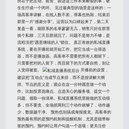
而在于把互动、留资、跟进这三件本来断裂的事，硬
生生拧成一个闭环。 见过最典型的场景是这样的：一
场高客单讲解，在线人数不差，弹幕也热闹，结束后
群里一片“感谢分享”。运营以为口碑起来了，第二天
复盘一看，能联系的名单寥寥无几，销售只好在群里
挨个私聊，三天后群就沉了。问题不是努力不够，是
流程没把“愿意继续的人”锁住。 真正有效的私域直播
系统，要在开播前就开始工作。把它当成一台筛选
器，而不是播放器。高客单不需要把所有人都留下，
只需要把对的人留下，而且留下的方式要自然，别让
人觉得被套。
开播前的设置，
建议把“互动点”当成节点来排，而不是按讲解大纲
排。节点的意义是：观众在这一分钟愿意做一个动
作。比如投票选痛点、点选关心的服务项、提交一个
问题、领取一份清单。私域直播系统里能做的互动很
多，但不要贪，全场抓两到三个动作就够了，动作越
少，数据越干净。 预热也别搞成海报接龙。高客单的
预热最有用的是预约机制和提醒机制，尤其是能带标
签的预约。预约时让用户勾选一个选项：更关注价