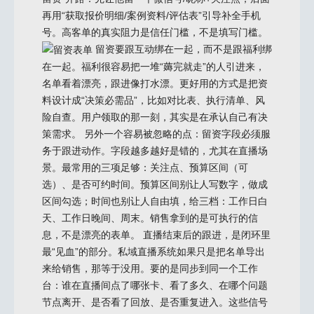
再用“获取报价明细/案例资料/评估表”引导补全手机
号。高客单的真实阻力是信任门槛，不是填写门槛。
留资要跟互动绑在一起，而不是跟福利绑
在一起。福利很容易把一堆“薅完就走”的人引进来，
名单看着漂亮，跟进像打水漂。更好用的方式是把资
料设计成“决策必需品”，比如对比表、执行清单、风
险自查。用户领取的那一刻，其实是在承认自己有决
策需求。 另外一个容易被忽略的点：留资字段必须服
务于跟进动作。字段越多越好是错的，尤其在直播场
景。最常用的三项足够：关注点、预算区间（可
选）、是否可约时间。预算区间别让人写数字，做成
区间勾选；时间也别让人自由填，给三档：工作日白
天、工作日晚间、周末。销售拿到的是可执行的信
息，不是漂亮的表单。 直播结束后的跟进，是闭环里
最“见血”的部分。私域直播系统如果只是把名单导出
来给销售，那等于没用。要的是同步到同一个工作
台：谁在直播间点了哪张卡、看了多久、在哪个问题
节点离开、是否看了回放、是否重复进入。这些信号