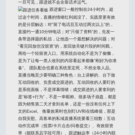
一旦可见，跟进就不会全靠话术运气。
跟进窗口一般控制在24小时内，超
过这个时间，直播的情绪红利就没了。实践里更有效
的是分层触达：对“留了电话且互动过两次以上”的，
直接约一通10分钟电话；对“只领了资料”的，先发一
条带选择题的私信，让他选一个最想解决的问题；对
“看完回放但没留资”的，发回放关键片段的时间戳，
再给一个轻留资入口。用系统自动化不是为了偷懒，
是为了让每一类人收到的内容看起来都像“刚好为你准
备”。 团队配合也要在系统里定死，不然全靠人品。
直播当晚至少要明确三种角色：台上讲解的、台下做
互动回收的、负责成交跟进的。互动回收的人要盯的
是系统面板，不是弹幕情绪；成交跟进的人要拿到的
是“标签+行为”，不是一串昵称。很多场子崩盘，都是
因为销售第二天才拿到名单，还是一份没有任何上下
文的Excel。 衡量效果时也别盯UV和在线峰值，那是
自我安慰。高客单的私域直播系统要看三组数：互动
动作完成率（投票/卡片点击/问卷提交）、有效留资
率（能联系且字段可用）、跟进触达率（24小时内联