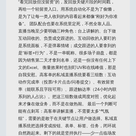
“看完回放但没留资”的，发回放关键片段的时间戳，
再给一个轻留资入口。用系统自动化不是为了偷懒，
是为了让每一类人收到的内容看起来都像“刚好为你准
备”。 团队配合也要在系统里定死，不然全靠人品。
直播当晚至少要明确三种角色：台上讲解的、台下做
互动回收的、负责成交跟进的。互动回收的人要盯的
是系统面板，不是弹幕情绪；成交跟进的人要拿到的
是“标签+行为”，不是一串昵称。很多场子崩盘，都是
因为销售第二天才拿到名单，还是一份没有任何上下
文的Excel。 衡量效果时也别盯UV和在线峰值，那是
自我安慰。高客单的私域直播系统要看三组数：互动
动作完成率（投票/卡片点击/问卷提交）、有效留资
率（能联系且字段可用）、跟进触达率（24小时内联
系到的人占比）。把这三组数做成周度对照，优化起
来才像在做业务，而不是在做热闹。 最后一个判断可
能有点刺耳：高客单讲解直播，不需要太多“气氛
组”，需要的是敢于在关键节点让用户做选择。私域直
播系统把选择变成按钮、表单、标签、任务，闭环就
自然跑起来。剩下的就是坚持执行——少一点临场发