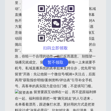
里，弹幕只是表面热闹。更关键的是“可回收的互
动”。投票、问卷、卡片点击、资料领取，这些在私域
直播系统里都是结构化数据，能直接变成标签。弹幕
热不热不重要，重要的是系统里能不能一键拉出“对A
方案有兴趣但没留电话”的人。 有个取舍很多人不愿
意做：讲解过程中必须留出两次停顿，专门用来做互
动回收。一次在价值讲清楚之后，一次在报价或权益
抛出之前。停顿不是尬聊，是给用户一个“做动作的台
阶”。很多高客单用户不是不想留资，是不想显得太
急，你给一个合理的动作，他们反而愿意。 别指望一
暂不领取
场播完就成交。 留资这件事也别粗暴地一上来就要手
机号。私域直播系统的表单如果支持分步，优先用“轻
留资”开路：先让他留一个微信号/昵称+关注点，后面
再用“获取报价明细/案例资料/评估表”引导补全手机
号。高客单的真实阻力是信任门槛，不是填写门槛。
留资要跟互动绑在一起，而不是跟福利绑
在一起。福利很容易把一堆“薅完就走”的人引进来，
名单看着漂亮，跟进像打水漂。更好用的方式是把资
料设计成“决策必需品”，比如对比表、执行清单、风