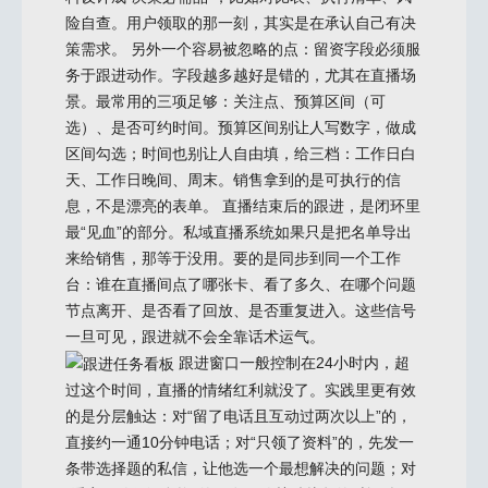
险自查。用户领取的那一刻，其实是在承认自己有决
策需求。 另外一个容易被忽略的点：留资字段必须服
务于跟进动作。字段越多越好是错的，尤其在直播场
景。最常用的三项足够：关注点、预算区间（可
选）、是否可约时间。预算区间别让人写数字，做成
区间勾选；时间也别让人自由填，给三档：工作日白
天、工作日晚间、周末。销售拿到的是可执行的信
息，不是漂亮的表单。 直播结束后的跟进，是闭环里
最“见血”的部分。私域直播系统如果只是把名单导出
来给销售，那等于没用。要的是同步到同一个工作
台：谁在直播间点了哪张卡、看了多久、在哪个问题
节点离开、是否看了回放、是否重复进入。这些信号
一旦可见，跟进就不会全靠话术运气。
跟进窗口一般控制在24小时内，超
过这个时间，直播的情绪红利就没了。实践里更有效
的是分层触达：对“留了电话且互动过两次以上”的，
直接约一通10分钟电话；对“只领了资料”的，先发一
条带选择题的私信，让他选一个最想解决的问题；对